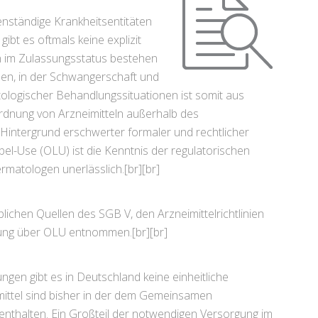
enständige Krankheitsentitäten
gibt es oftmals keine explizit
en im Zulassungsstatus bestehen
hen, in der Schwangerschaft und
atologischer Behandlungssituationen ist somit aus
rdnung von Arzneimitteln außerhalb des
Hintergrund erschwerter formaler und rechtlicher
l-Use (OLU) ist die Kenntnis der regulatorischen
atologen unerlässlich.[br][br]
chen Quellen des SGB V, den Arzneimittelrichtlinien
hung über OLU entnommen.[br][br]
gen gibt es in Deutschland keine einheitliche
mittel sind bisher in der dem Gemeinsamen
thalten. Ein Großteil der notwendigen Versorgung im