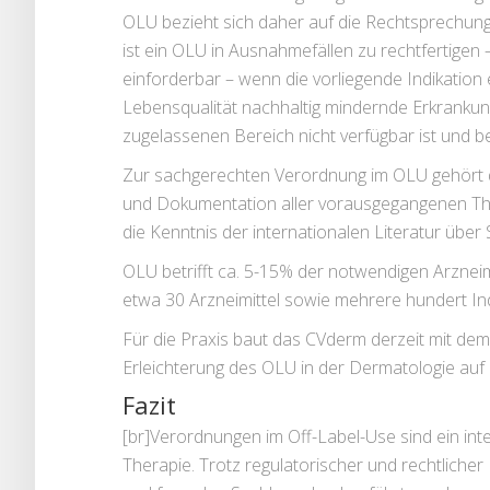
OLU bezieht sich daher auf die Rechtsprechun
ist ein OLU in Ausnahmefällen zu rechtfertigen 
einforderbar – wenn die vorliegende Indikation
Lebensqualität nachhaltig mindernde Erkrankung
zugelassenen Bereich nicht verfügbar ist und b
Zur sachgerechten Verordnung im OLU gehört 
und Dokumentation aller vorausgegangenen The
die Kenntnis der internationalen Literatur übe
OLU betrifft ca. 5-15% der notwendigen Arzneim
etwa 30 Arzneimittel sowie mehrere hundert In
Für die Praxis baut das CVderm derzeit mit de
Erleichterung des OLU in der Dermatologie auf 
Fazit
[br]Verordnungen im Off-Label-Use sind ein inte
Therapie. Trotz regulatorischer und rechtlicher