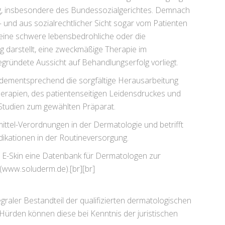
g, insbesondere des Bundessozialgerichtes. Demnach
– und aus sozialrechtlicher Sicht sogar vom Patienten
 eine schwere lebensbedrohliche oder die
 darstellt, eine zweckmäßige Therapie im
egründete Aussicht auf Behandlungserfolg vorliegt.
dementsprechend die sorgfältige Herausarbeitung
rapien, des patientenseitigen Leidensdruckes und
r Studien zum gewählten Präparat.
ittel-Verordnungen in der Dermatologie und betrifft
dikationen in der Routineversorgung.
m E-Skin eine Datenbank für Dermatologen zur
(www.soluderm.de).[br][br]
graler Bestandteil der qualifizierten dermatologischen
 Hürden können diese bei Kenntnis der juristischen