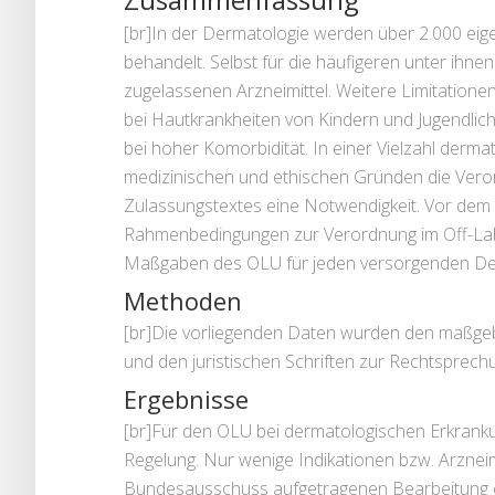
[br]In der Dermatologie werden über 2.000 eig
behandelt. Selbst für die häufigeren unter ihnen 
zugelassenen Arzneimittel. Weitere Limitation
bei Hautkrankheiten von Kindern und Jugendlic
bei hoher Komorbidität. In einer Vielzahl derm
medizinischen und ethischen Gründen die Vero
Zulassungstextes eine Notwendigkeit. Vor dem 
Rahmenbedingungen zur Verordnung im Off-Labe
Maßgaben des OLU für jeden versorgenden Derm
Methoden
[br]Die vorliegenden Daten wurden den maßgebli
und den juristischen Schriften zur Rechtsprec
Ergebnisse
[br]Für den OLU bei dermatologischen Erkrankun
Regelung. Nur wenige Indikationen bzw. Arznei
Bundesausschuss aufgetragenen Bearbeitung en