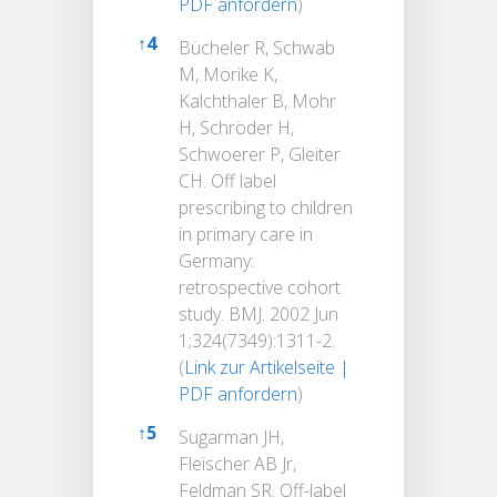
PDF anfordern
)
↑
4
Bücheler R, Schwab
M, Mörike K,
Kalchthaler B, Mohr
H, Schröder H,
Schwoerer P, Gleiter
CH. Off label
prescribing to children
in primary care in
Germany:
retrospective cohort
study. BMJ. 2002 Jun
1;324(7349):1311-2.
(
Link zur Artikelseite |
PDF anfordern
)
↑
5
Sugarman JH,
Fleischer AB Jr,
Feldman SR. Off-label