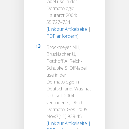
label use in der
Dermatologie.
Hautarzt 2004;
55:727–734.
(
Link zur Artikelseite
|
PDF anfordern
)
↑
3
Brockmeyer NH,
Brucklacher U,
Potthoff A, Reich-
Schupke S. Off-label
use in der
Dermatologie in
Deutschland: Was hat
sich seit 2004
verändert? J Dtsch
Dermatol Ges. 2009
Nov;7(11):938-45.
(
Link zur Artikelseite |