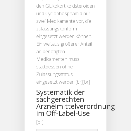
den Glukokortikoidsteroiden
und Cyclophosphamid nur
zwei Medikamente vor, die
zulassungskonform
eingesetzt werden können.
Ein weitaus größerer Anteil
an benötigten
Medikamenten muss
stattdessen ohne
Zulassungsstatus
eingesetzt werden.[br][br]
Systematik der
sachgerechten
Arzneimittelverordnung
im Off-Label-Use
[br]