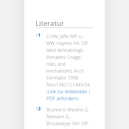
Literatur
Literatur
↑
1
Li VW, Jaffe MP, Li
WW, Haynes HA. Off-
label dermatologic
therapies. Usage,
risks, and
mechanisms. Arch
Dermatol. 1998
Nov;134(11):1449-54.
(
Link zur Artikelseite
|
PDF anfordern
)
↑
2
Brunne V, Mertins G,
Reimann G,
Brockmeyer NH. Off-