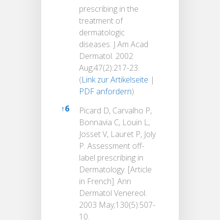
prescribing in the
treatment of
dermatologic
diseases. J Am Acad
Dermatol. 2002
Aug;47(2):217-23.
(
Link zur Artikelseite
|
PDF anfordern
)
↑
6
Picard D, Carvalho P,
Bonnavia C, Louin L,
Josset V, Lauret P, Joly
P. Assessment off-
label prescribing in
Dermatology. [Article
in French]. Ann
Dermatol Venereol.
2003 May;130(5):507-
10.