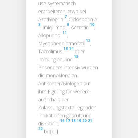
use systematisch
erarbeiteten, etwa bei
7
Azathioprin
, Ciclosporin A
8
9
10
, Imiquimod
, Acitretin
,
11
Allopurinol
,
12
Mycophenolatmofetil
,
13
14
Tacrolimus
oder
15
Immunglobuline
.
Besonders intensiv wurden
die monoklonalen
Antikörper/Biologika auf
ihre Eignung für weitere,
außerhalb der
Zulassungstexte liegenden
Indikationen geprüft und
16
17
18
19
20
21
diskutiert.
22
[br][br]